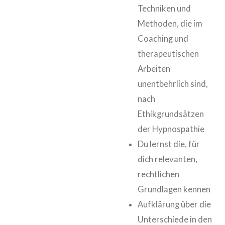
Techniken und
Methoden, die im
Coaching und
therapeutischen
Arbeiten
unentbehrlich sind,
nach
Ethikgrundsätzen
der Hypnospathie
Du lernst die, für
dich relevanten,
rechtlichen
Grundlagen kennen
Aufklärung über die
Unterschiede in den