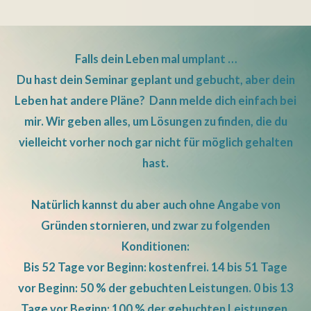
Falls dein Leben mal umplant …
Du hast dein Seminar geplant und gebucht, aber dein
Leben hat andere Pläne?
Dann melde dich einfach bei
mir. Wir geben alles, um Lösungen zu finden, die du
vielleicht vorher noch gar nicht für möglich gehalten
hast.
Natürlich kannst du aber auch ohne Angabe von
Gründen stornieren, und zwar zu folgenden
Konditionen:
Bis 52 Tage vor Beginn: kostenfrei. 14 bis 51 Tage
vor Beginn: 50 % der gebuchten Leistungen. 0 bis 13
Tage vor Beginn: 100 % der gebuchten Leistungen.