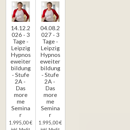
14.12.2
04.08.2
026 - 3
027 - 3
Tage -
Tage -
Leipzig
Leipzig
Hypnos
Hypnos
eweiter
eweiter
bildung
bildung
- Stufe
- Stufe
2A -
2A -
Das
Das
more
more
me
me
Semina
Semina
r
r
1.995,00 €
1.995,00 €
inkl. MwSt
inkl. MwSt