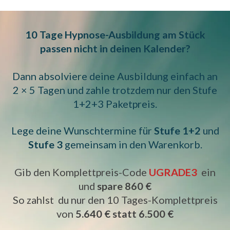
10 Tage Hypnose-Ausbildung am Stück
passen nicht in deinen Kalender?
Dann absolviere deine Ausbildung einfach an
2 × 5 Tagen und zahle trotzdem nur den Stufe
1+2+3 Paketpreis.
Lege deine Wunschtermine für
Stufe 1+2
und
Stufe 3
gemeinsam in den Warenkorb.
Gib den Komplettpreis-Code
UGRADE3
ein
und
spare 860 €
So zahlst du nur den 10 Tages-Komplettpreis
von
5.640 € statt 6.500 €