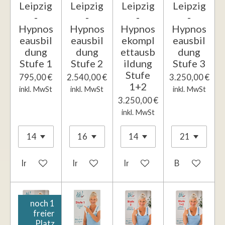
Leipzig
Leipzig
Leipzig
Leipzig
-
-
-
-
Hypnos
Hypnos
Hypnos
Hypnos
eausbil
eausbil
ekompl
eausbil
dung
dung
ettausb
dung
Stufe 1
Stufe 2
ildung
Stufe 3
Stufe
795,00 €
2.540,00 €
3.250,00 €
1+2
inkl. MwSt
inkl. MwSt
inkl. MwSt
3.250,00 €
inkl. MwSt
In den Warenkorb
In den Warenkorb
In den Warenkorb
Bei Verfügbar
noch 1
freier
Platz