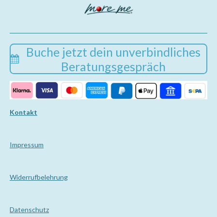
e
t
t
b
a
s
o
g
A
o
r
p
k
a
p
m
Buche jetzt dein unverbindliches
Beratungsgespräch
Kontakt
Impressum
Wi
derrufbelehrung
Datenschutz