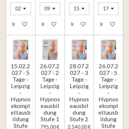
In den Warenkorb
In den Warenkorb
In den Warenkorb
In den Waren
15.02.2
26.07.2
28.07.2
26.07.2
027 - 5
027 - 2
027 - 3
027 - 5
Tage -
Tage -
Tage -
Tage -
Leipzig
Leipzig
Leipzig
Leipzig
-
-
-
-
Hypnos
Hypnos
Hypnos
Hypnos
ekompl
eausbil
eausbil
ekompl
ettausb
dung
dung
ettausb
ildung
Stufe 1
Stufe 2
ildung
Stufe
Stufe
795,00 €
2.540,00 €