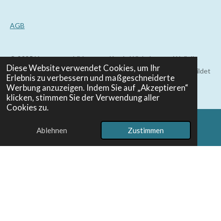
AGB
© 2025 Hypnoseausbildungen - Katrin Winkelmann - Weil die
Diese Website verwendet Cookies, um Ihr
Methode allein nicht reicht, wenn du sie nicht lebst - Ausgebildet
Erlebnis zu verbessern und maßgeschneiderte
und zertifiziert von Deutsches Hypnoseinstitut
Werbung anzuzeigen. Indem Sie auf „Akzeptieren“
klicken, stimmen Sie der Verwendung aller
Cookies zu.
Ablehnen
Zustimmen
E-Mail
Telefon
WhatsApp
LOOKING FOR REVIEWS?
View all reviews
Site owner: Upgrade for more views or wait till monthly reset.