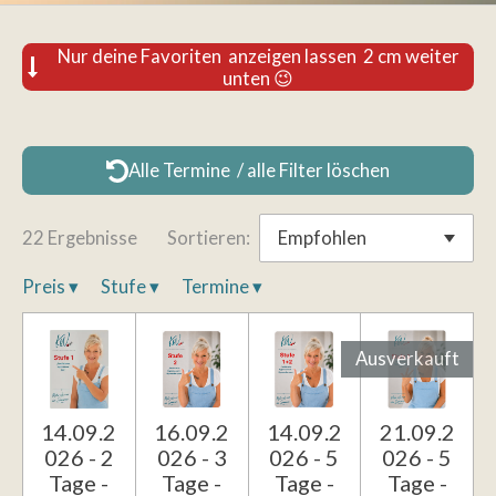
Nur deine Favoriten anzeigen lassen 2 cm weiter
unten 😉
Alle Termine / alle Filter löschen
22 Ergebnisse
Sortieren:
Preis
▾
Stufe
▾
Termine
▾
Ausverkauft
14.09.2
16.09.2
14.09.2
21.09.2
026 - 2
026 - 3
026 - 5
026 - 5
Tage -
Tage -
Tage -
Tage -