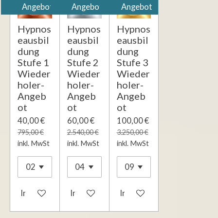
Angebot
Angebot
Angebot
Hypnos
Hypnos
Hypnos
eausbil
eausbil
eausbil
dung
dung
dung
Stufe 1
Stufe 2
Stufe 3
Wieder
Wieder
Wieder
holer-
holer-
holer-
Angeb
Angeb
Angeb
ot
ot
ot
40,00 €
60,00 €
100,00 €
795,00 €
2.540,00 €
3.250,00 €
inkl. MwSt
inkl. MwSt
inkl. MwSt
In den Warenkorb
In den Warenkorb
In den Warenkorb