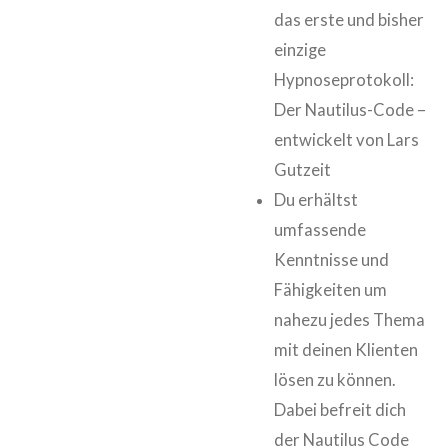
das erste und bisher
einzige
Hypnoseprotokoll:
Der Nautilus-Code –
entwickelt von Lars
Gutzeit
Du erhältst
umfassende
Kenntnisse und
Fähigkeiten um
nahezu jedes Thema
mit deinen Klienten
lösen zu können.
Dabei befreit dich
der Nautilus Code