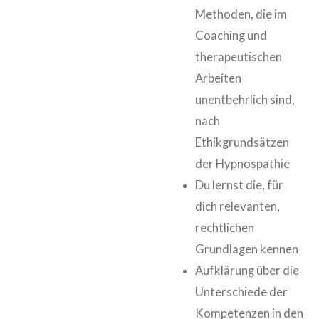
Methoden, die im
Coaching und
therapeutischen
Arbeiten
unentbehrlich sind,
nach
Ethikgrundsätzen
der Hypnospathie
Du lernst die, für
dich relevanten,
rechtlichen
Grundlagen kennen
Aufklärung über die
Unterschiede der
Kompetenzen in den