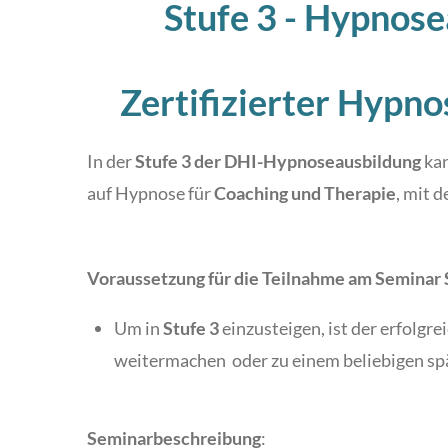
Stufe 3 - Hypnos
Zertifizierter Hypn
In der
Stufe 3 der DHI-Hypnoseausbildung
kan
auf Hypnose für
Coaching und Therapie
, mit 
Voraussetzung für die Teilnahme am Seminar 
Um in
Stufe 3
einzusteigen, ist der erfolgr
weitermachen oder zu einem beliebigen sp
Seminarbeschreibung
: