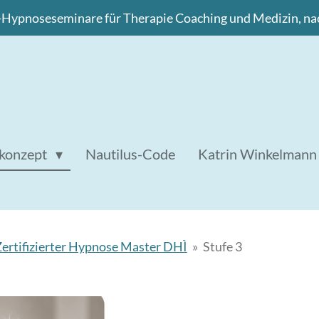
-Hypnoseseminare für Therapie Coaching und Medizin, na
skonzept
Nautilus-Code
Katrin Winkelmann
 Zertifizierter Hypnose Master DHÌ
»
Stufe 3