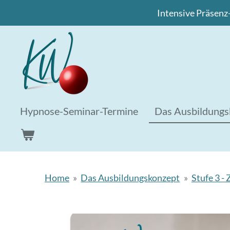
Intensive Präsenz
Zum
Hauptinhalt
springen
Hypnose-Seminar-Termine
Das Ausbildung
Home
»
Das Ausbildungskonzept
»
Stufe 3 -