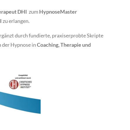
erapeut DHI
zum
HypnoseMaster
I
zu erlangen.
rgänzt durch fundierte, praxiserprobte Skripte
n der Hypnose in
Coaching, Therapie und